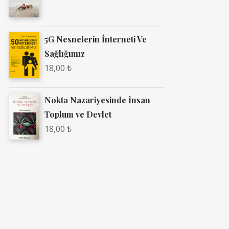
5G Nesnelerin İnterneti Ve
Sağlığımız
18,00
₺
Nokta Nazariyesinde İnsan
Toplum ve Devlet
18,00
₺