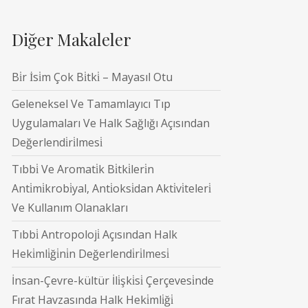
Diğer Makaleler
Bi̇r İsi̇m Çok Bi̇tki̇ – Mayasıl Otu
Geleneksel Ve Tamamlayıcı Tıp
Uygulamaları Ve Halk Sağlığı Açısından
Değerlendi̇ri̇lmesi̇
Tıbbi̇ Ve Aromati̇k Bi̇tki̇leri̇n
Anti̇mi̇krobi̇yal, Anti̇oksi̇dan Akti̇vi̇teleri̇
Ve Kullanım Olanakları
Tıbbi̇ Antropoloji̇ Açısından Halk
Heki̇mli̇ği̇ni̇n Değerlendi̇ri̇lmesi̇
İnsan-Çevre-kültür İli̇şki̇si̇ Çerçevesi̇nde
Fırat Havzasında Halk Heki̇mli̇ği̇