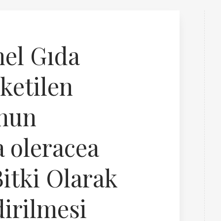
el Gıda
̈ketilen
nun
a oleracea
Bitki Olarak
irilmesi