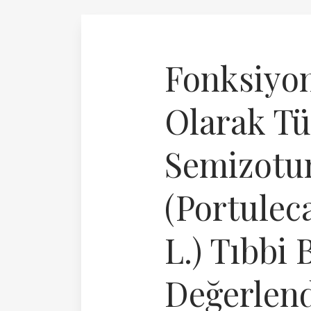
Fonksiyon
Olarak Tu
Semizotu
(Portulec
L.) Tıbbi 
Değerlend