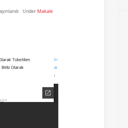
ayınlandı
Under
Makale
Olarak Tüketilen
İn
Bitki Olarak
di
r