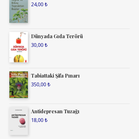
24,00
₺
Dünyada Gıda Terörü
30,00
₺
Tabiattaki Şifa Pınarı
350,00
₺
Antidepresan Tuzağı
18,00
₺