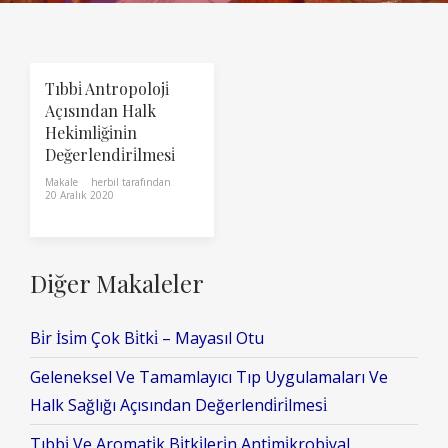
Tıbbi̇ Antropoloji̇
Açısından Halk
Heki̇mli̇ği̇ni̇n
Değerlendi̇ri̇lmesi̇
Makale
herbil
tarafından
20 Aralık 2020
Diğer Makaleler
Bi̇r İsi̇m Çok Bi̇tki̇ – Mayasıl Otu
Geleneksel Ve Tamamlayıcı Tıp Uygulamaları Ve
Halk Sağlığı Açısından Değerlendi̇ri̇lmesi̇
Tıbbi̇ Ve Aromati̇k Bi̇tki̇leri̇n Anti̇mi̇krobi̇yal,