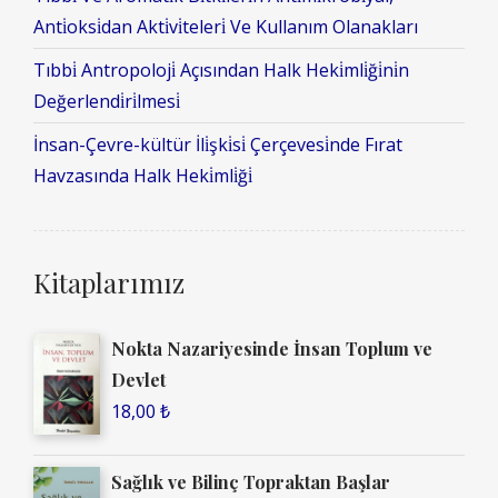
Anti̇oksi̇dan Akti̇vi̇teleri̇ Ve Kullanım Olanakları
Tıbbi̇ Antropoloji̇ Açısından Halk Heki̇mli̇ği̇ni̇n
Değerlendi̇ri̇lmesi̇
İnsan-Çevre-kültür İli̇şki̇si̇ Çerçevesi̇nde Fırat
Havzasında Halk Heki̇mli̇ği̇
Kitaplarımız
Nokta Nazariyesinde İnsan Toplum ve
Devlet
18,00
₺
Sağlık ve Bilinç Topraktan Başlar