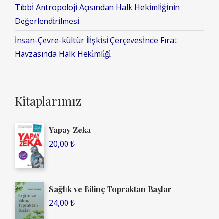
Tıbbi̇ Antropoloji̇ Açısından Halk Heki̇mli̇ği̇ni̇n
Değerlendi̇ri̇lmesi̇
İnsan-Çevre-kültür İli̇şki̇si̇ Çerçevesi̇nde Fırat
Havzasında Halk Heki̇mli̇ği̇
Kitaplarımız
Yapay Zeka
20,00
₺
Sağlık ve Bilinç Topraktan Başlar
24,00
₺