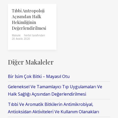
Tıbbi̇ Antropoloji̇
Açısından Halk
Heki̇mli̇ği̇ni̇n
Değerlendi̇ri̇lmesi̇
Makale
herbil
tarafından
20 Aralık 2020
Diğer Makaleler
Bi̇r İsi̇m Çok Bi̇tki̇ – Mayasıl Otu
Geleneksel Ve Tamamlayıcı Tıp Uygulamaları Ve
Halk Sağlığı Açısından Değerlendi̇ri̇lmesi̇
Tıbbi̇ Ve Aromati̇k Bi̇tki̇leri̇n Anti̇mi̇krobi̇yal,
Anti̇oksi̇dan Akti̇vi̇teleri̇ Ve Kullanım Olanakları