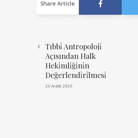
Share Article
Tıbbi̇ Antropoloji̇
Açısından Halk
Heki̇mli̇ği̇ni̇n
Değerlendi̇ri̇lmesi̇
20 Aralık 2020