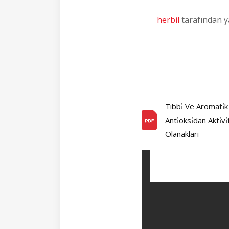
herbil
tarafından y
Tıbbi̇ Ve Aromati̇k Bi
Anti̇oksi̇dan Akti̇vi
Olanakları