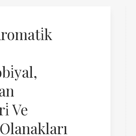
Aromati̇k
bi̇yal,
dan
ri̇ Ve
Olanakları