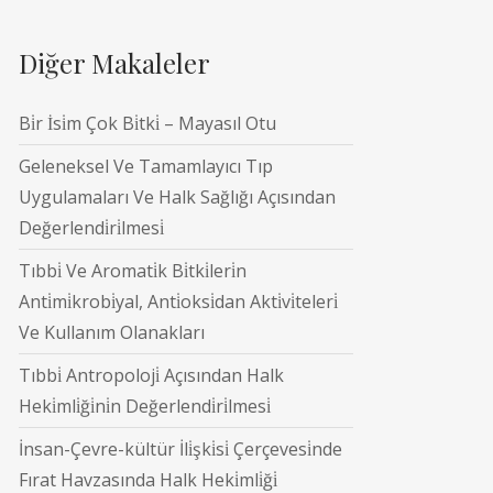
Diğer Makaleler
Bi̇r İsi̇m Çok Bi̇tki̇ – Mayasıl Otu
Geleneksel Ve Tamamlayıcı Tıp
Uygulamaları Ve Halk Sağlığı Açısından
Değerlendi̇ri̇lmesi̇
Tıbbi̇ Ve Aromati̇k Bi̇tki̇leri̇n
Anti̇mi̇krobi̇yal, Anti̇oksi̇dan Akti̇vi̇teleri̇
Ve Kullanım Olanakları
Tıbbi̇ Antropoloji̇ Açısından Halk
Heki̇mli̇ği̇ni̇n Değerlendi̇ri̇lmesi̇
İnsan-Çevre-kültür İli̇şki̇si̇ Çerçevesi̇nde
Fırat Havzasında Halk Heki̇mli̇ği̇