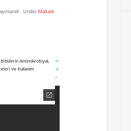
ayınlandı
Under
Makale
̇tki̇leri̇n Anti̇mi̇krobi̇yal,
İn
̇teleri̇ Ve Kullanım
di
r