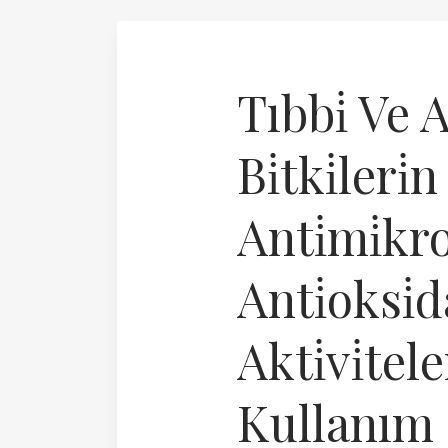
Tıbbi̇ Ve 
Bi̇tki̇leri̇n
Anti̇mi̇kro
Anti̇oksi̇
Akti̇vi̇tele
Kullanım 